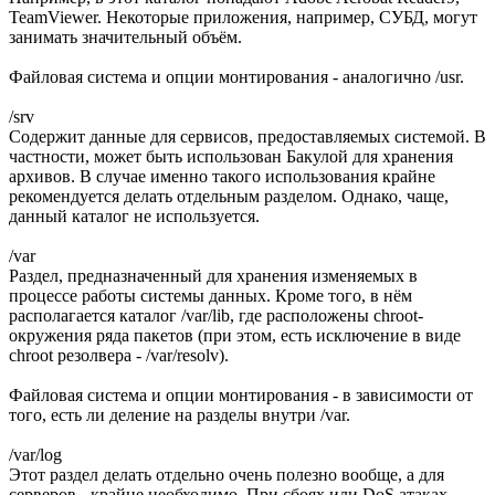
TeamViewer. Некоторые приложения, например, СУБД, могут
занимать значительный объём.
Файловая система и опции монтирования - аналогично /usr.
/srv
Cодержит данные для сервисов, предоставляемых системой. В
частности, может быть использован Бакулой для хранения
архивов. В случае именно такого использования крайне
рекомендуется делать отдельным разделом. Однако, чаще,
данный каталог не используется.
/var
Раздел, предназначенный для хранения изменяемых в
процессе работы системы данных. Кроме того, в нём
располагается каталог /var/lib, где расположены chroot-
окружения ряда пакетов (при этом, есть исключение в виде
chroot резолвера - /var/resolv).
Файловая система и опции монтирования - в зависимости от
того, есть ли деление на разделы внутри /var.
/var/log
Этот раздел делать отдельно очень полезно вообще, а для
серверов - крайне необходимо. При сбоях или DoS атаках