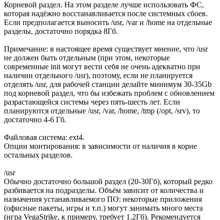
Корневой раздел. На этом разделе лучше использовать ФС,
которая надёжно восстанавливается после системных сбоев.
Если предполагается выносить /usr, /var и /home на отдельные
разделы, достаточно порядка 8Гб.
Примечание: в настоящее время существует мнение, что /usr
не должен быть отдельным (при этом, некоторые
современные init могут вести себя не очень адекватно при
наличии отдельного /usr), поэтому, если не планируется
отделять /usr, для рабочей станции делайте минимум 30-35Gb
под корневой раздел, что бы избежать проблем с обновлением
разрастающейся системы через пять-шесть лет. Если
планируются отдельные /usr, /var, /home, /tmp (/opt, /srv), то
достаточно 4-6 Гб.
Файловая система: ext4.
Опции монтирования: в зависимости от наличия в корне
остальных разделов.
/usr
Обычно достаточно большой раздел (20-30Гб), который редко
разбивается на подразделы. Объём зависит от количества и
назначения устанавливаемого ПО: некоторые приложения
(офисные пакеты, игры и т.п.) могут занимать много места
(игра VegaStrike, к примеру, требует 1.2Гб). Рекомендуется