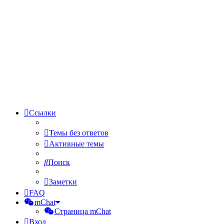
Ссылки
Темы без ответов
Активные темы
Поиск
Заметки
FAQ
mChat
Страница mChat
Вход