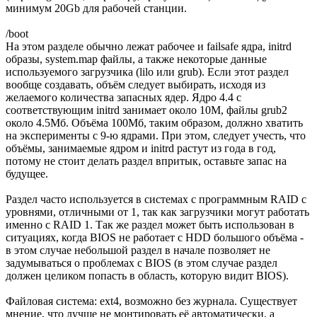
минимум 20Gb для рабочей станции.
/boot
На этом разделе обычно лежат рабочее и failsafe ядра, initrd
образы, system.map файлы, а также некоторые данные
используемого загрузчика (lilo или grub). Если этот раздел
вообще создавать, объём следует выбирать, исходя из
желаемого количества запасных ядер. Ядро 4.4 с
соответствующим initrd занимает около 10М, файлы grub2
около 4.5Мб. Объёма 100Мб, таким образом, должно хватить
на эксперименты с 9-ю ядрами. При этом, следует учесть, что
объёмы, занимаемые ядром и initrd растут из года в год,
потому не стоит делать раздел впритык, оставьте запас на
будущее.
Раздел часто используется в системах с программным RAID с
уровнями, отличными от 1, так как загрузчики могут работать
именно с RAID 1. Так же раздел может быть использован в
ситуациях, когда BIOS не работает с HDD большого объёма -
в этом случае небольшой раздел в начале позволяет не
задумываться о проблемах с BIOS (в этом случае раздел
должен целиком попасть в область, которую видит BIOS).
Файловая система: ext4, возможно без журнала. Существует
мнение, что лучше не монтировать её автоматически, а