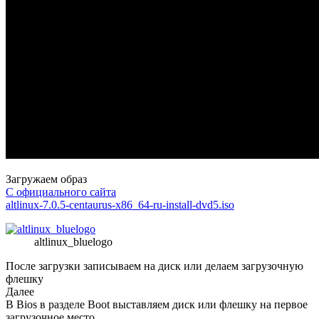
Загружаем образ
С официального сайта
altlinux-7.0.5-centaurus-x86_64-ru-install-dvd5.iso
altlinux_bluelogo
После загрузки записываем на диск или делаем загрузочную
флешку
Далее
В Bios в разделе Boot выставляем диск или флешку на первое
загрузочное место