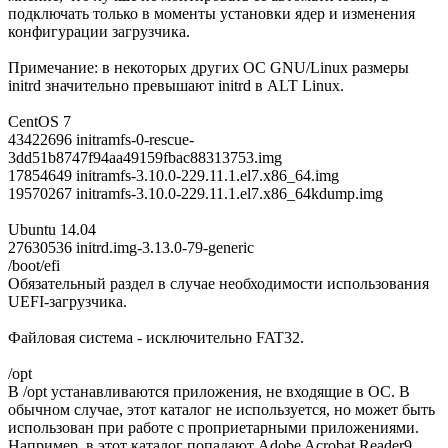
подключать только в моменты установки ядер и изменения
конфигурации загрузчика.
Примечание: в некоторых других ОС GNU/Linux размеры
initrd значительно превышают initrd в ALT Linux.
CentOS 7
43422696 initramfs-0-rescue-
3dd51b8747f94aa49159fbac88313753.img
17854649 initramfs-3.10.0-229.11.1.el7.x86_64.img
19570267 initramfs-3.10.0-229.11.1.el7.x86_64kdump.img
Ubuntu 14.04
27630536 initrd.img-3.13.0-79-generic
/boot/efi
Обязательный раздел в случае необходимости использования
UEFI-загрузчика.
Файловая система - исключительно FAT32.
/opt
В /opt устанавливаются приложения, не входящие в ОС. В
обычном случае, этот каталог не используется, но может быть
использован при работе с проприетарными приложениями.
Например, в этот каталог попадают Adobe Acrobat Reader9,