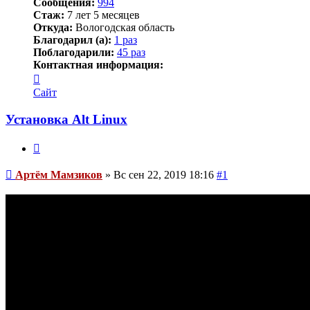
Сообщения:
994
Стаж:
7 лет 5 месяцев
Откуда:
Вологодская область
Благодарил (а):
1 раз
Поблагодарили:
45 раз
Контактная информация:
Контактная
информация
Сайт
пользователя
Артём
Установка Alt Linux
Мамзиков
Цитата
Сообщение
Артём Мамзиков
»
Вс сен 22, 2019 18:16
#1