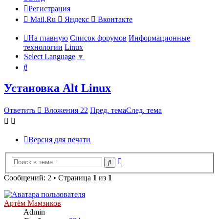
Регистрация
Mail.Ru
Яндекс
Вконтакте
На главную
Список форумов
Информационные
технологии
Linux
Select Language
▼
Поиск
Установка Alt Linux
Ответить
Вложения 22
Пред. тема
След. тема
Версия для печати
Расширенный
Поиск
поиск
Сообщений: 2 • Страница
1
из
1
Артём Мамзиков
Admin