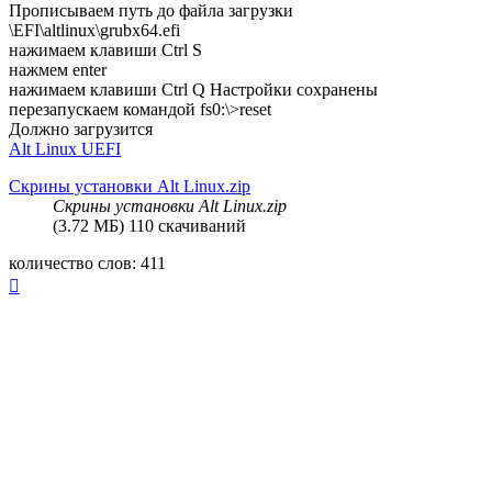
Прописываем путь до файла загрузки
\EFI\altlinux\grubx64.efi
нажимаем клавиши Ctrl S
нажмем enter
нажимаем клавиши Ctrl Q Настройки сохранены
перезапускаем командой fs0:\>reset
Должно загрузится
Alt Linux UEFI
Скрины установки Alt Linux.zip
Скрины установки Alt Linux.zip
(3.72 МБ) 110 скачиваний
количество слов: 411
Вернуться
к
началу