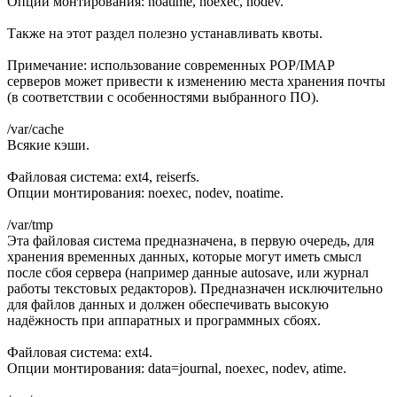
Опции монтирования: noatime, noexec, nodev.
Также на этот раздел полезно устанавливать квоты.
Примечание: использование современных POP/IMAP
серверов может привести к изменению места хранения почты
(в соответствии с особенностями выбранного ПО).
/var/cache
Всякие кэши.
Файловая система: ext4, reiserfs.
Опции монтирования: noexec, nodev, noatime.
/var/tmp
Эта файловая система предназначена, в первую очередь, для
хранения временных данных, которые могут иметь смысл
после сбоя сервера (например данные autosave, или журнал
работы текстовых редакторов). Предназначен исключительно
для файлов данных и должен обеспечивать высокую
надёжность при аппаратных и программных сбоях.
Файловая система: ext4.
Опции монтирования: data=journal, noexec, nodev, atime.