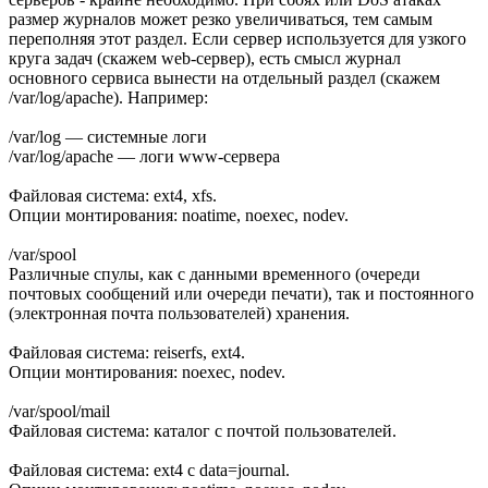
размер журналов может резко увеличиваться, тем самым
переполняя этот раздел. Если сервер используется для узкого
круга задач (скажем web-сервер), есть смысл журнал
основного сервиса вынести на отдельный раздел (скажем
/var/log/apache). Например:
/var/log — системные логи
/var/log/apache — логи www-сервера
Файловая система: ext4, xfs.
Опции монтирования: noatime, noexec, nodev.
/var/spool
Различные спулы, как с данными временного (очереди
почтовых сообщений или очереди печати), так и постоянного
(электронная почта пользователей) хранения.
Файловая система: reiserfs, ext4.
Опции монтирования: noexec, nodev.
/var/spool/mail
Файловая система: каталог с почтой пользователей.
Файловая система: ext4 с data=journal.