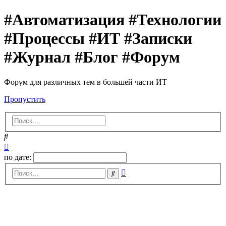
#Автоматизация #Технологии
#Процессы #ИТ #Записки
#Журнал #Блог #Форум
Форум для различных тем в большей части ИТ
Пропустить
Поиск
Расширенный
поиск
по дате:
Расширенный
Поиск
поиск