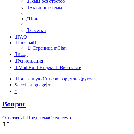
Темы без ответов
Активные темы
Поиск
Заметки
FAQ
mChat
Страница mChat
Вход
Регистрация
Mail.Ru
Яндекс
Вконтакте
На главную
Список форумов
Другое
Select Language
▼
Поиск
Вопрос
Ответить
Пред. тема
След. тема