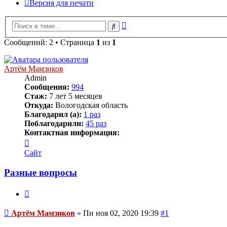
Версия для печати
Расширенный
Поиск
поиск
Сообщений: 2 • Страница
1
из
1
Артём Мамзиков
Admin
Сообщения:
994
Стаж:
7 лет 5 месяцев
Откуда:
Вологодская область
Благодарил (а):
1 раз
Поблагодарили:
45 раз
Контактная информация:
Контактная
информация
Сайт
пользователя
Артём
Разные вопросы
Мамзиков
Цитата
Сообщение
Артём Мамзиков
»
Пн ноя 02, 2020 19:39
#1