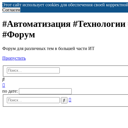
Этот сайт использует cookies для обеспечения своей корректно
Согласен
#Автоматизация #Технологии
#Форум
Форум для различных тем в большей части ИТ
Пропустить
Поиск
Расширенный
поиск
по дате:
Расширенный
Поиск
поиск