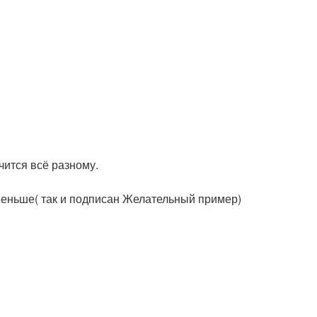
чится всё разному.
меньше( так и подписан Желательный пример)