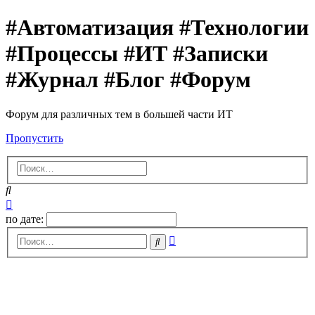
#Автоматизация #Технологии
#Процессы #ИТ #Записки
#Журнал #Блог #Форум
Форум для различных тем в большей части ИТ
Пропустить
Поиск
Расширенный
поиск
по дате:
Расширенный
Поиск
поиск