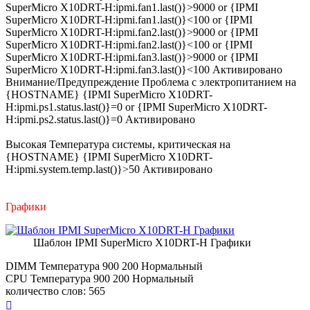
SuperMicro X10DRT-H:ipmi.fan1.last()}>9000 or {IPMI
SuperMicro X10DRT-H:ipmi.fan1.last()}<100 or {IPMI
SuperMicro X10DRT-H:ipmi.fan2.last()}>9000 or {IPMI
SuperMicro X10DRT-H:ipmi.fan2.last()}<100 or {IPMI
SuperMicro X10DRT-H:ipmi.fan3.last()}>9000 or {IPMI
SuperMicro X10DRT-H:ipmi.fan3.last()}<100 Активировано
Внимание/Предупреждение Проблема с электропитанием на
{HOSTNAME} {IPMI SuperMicro X10DRT-
H:ipmi.ps1.status.last()}=0 or {IPMI SuperMicro X10DRT-
H:ipmi.ps2.status.last()}=0 Активировано
Высокая Температура системы, критическая на
{HOSTNAME} {IPMI SuperMicro X10DRT-
H:ipmi.system.temp.last()}>50 Активировано
Графики
Шаблон IPMI SuperMicro X10DRT-H Графики
DIMM Температура 900 200 Нормальный
CPU Температура 900 200 Нормальный
количество слов: 565
Вернуться