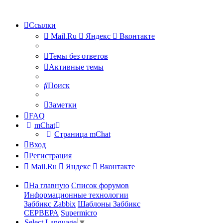
Ссылки
Mail.Ru
Яндекс
Вконтакте
Темы без ответов
Активные темы
Поиск
Заметки
FAQ
mChat
Страница mChat
Вход
Регистрация
Mail.Ru
Яндекс
Вконтакте
На главную
Список форумов
Информационные технологии
Заббикс Zabbix
Шаблоны Заббикс
СЕРВЕРА
Supermicro
Select Language
▼