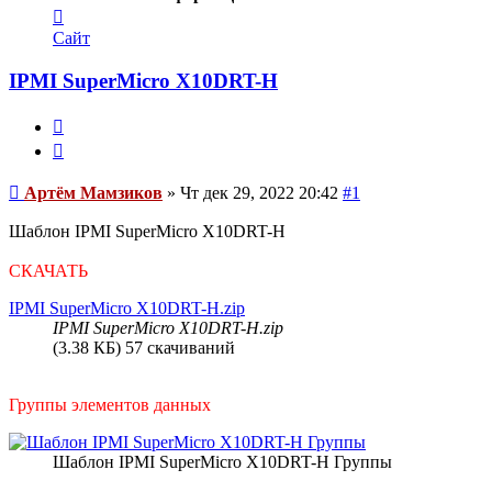
Контактная
информация
Сайт
пользователя
Артём
IPMI SuperMicro X10DRT-H
Мамзиков
Цитата
Сообщение
Артём Мамзиков
»
Чт дек 29, 2022 20:42
#1
Шаблон IPMI SuperMicro X10DRT-H
СКАЧАТЬ
IPMI SuperMicro X10DRT-H.zip
IPMI SuperMicro X10DRT-H.zip
(3.38 КБ) 57 скачиваний
Группы элементов данных
Шаблон IPMI SuperMicro X10DRT-H Группы