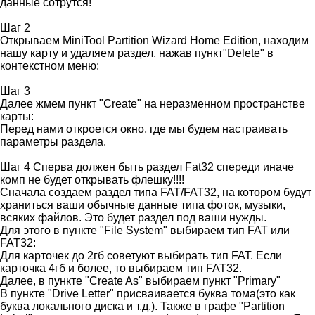
данные сотрутся!
Шаг 2
Открываем MiniTool Partition Wizard Home Edition, находим
нашу карту и удаляем раздел, нажав пункт"Delete" в
контекстном меню:
Шаг 3
Далее жмем пункт "Create" на неразменном пространстве
карты:
Перед нами откроется окно, где мы будем настраивать
параметры раздела.
Шаг 4 Сперва должен быть раздел Fat32 спереди иначе
комп не будет открывать флешку!!!!
Сначала создаем раздел типа FAT/FAT32, на котором будут
храниться ваши обычные данные типа фоток, музыки,
всяких файлов. Это будет раздел под ваши нужды.
Для этого в пункте "File System" выбираем тип FAT или
FAT32:
Для карточек до 2гб советуют выбирать тип FAT. Если
карточка 4гб и более, то выбираем тип FAT32.
Далее, в пункте "Create As" выбираем пункт "Primary"
В пункте "Drive Letter" присваивается буква тома(это как
буква локального диска и т.д.). Также в графе "Partition