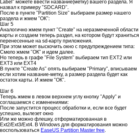
Label" можете ввести название(метку) вашего раздела. Я
назвал к примеру "SDCARD".
После в пункте "Partition Size" выбираем размер нашего
раздела и жмем "ОК":
Шаг 5
Аналогично жмем пункт "Create" на неразмеченной области
карты и создаем теперь раздел, на котором будут храниться
перенесенные на sd-карту приложения.
При этом может выскочить окно с предупреждением типа:
Смело жмем "ОК" и идем далее.
Но теперь в графе "File System" выбираем тип EXT2 или
EXT3 или EXT4
В пункте "Create As" опять выбираем "Primary", вписываем
если хотим название-метку, а размер раздела будет как
остаток карты. И жмем "ОК".
Шаг 6
Теперь жмем в левом верхнем углу кнопку "Apply" и
соглашаемся с изменениями:
После запустится процесс обработки и, если все будет
успешно, вылезет окно
Или же можно флешку, отформатированная в
Ext2/Ext3/Ext4. В Windows для форматирования можно
воспользоваться
EaseUS Partition Master free
.