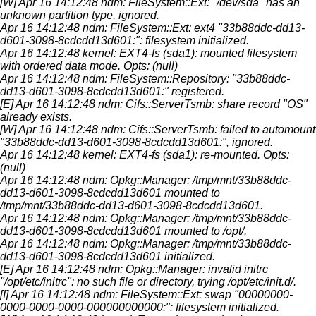
[W] Apr 16 14:12:48 ndm: FileSystem::Ext: "/dev/sda" has an
unknown partition type, ignored.
Apr 16 14:12:48 ndm: FileSystem::Ext: ext4 "33b88ddc-dd13-
d601-3098-8cdcdd13d601:": filesystem initialized.
Apr 16 14:12:48 kernel: EXT4-fs (sda1): mounted filesystem
with ordered data mode. Opts: (null)
Apr 16 14:12:48 ndm: FileSystem::Repository: "33b88ddc-
dd13-d601-3098-8cdcdd13d601:" registered.
[E] Apr 16 14:12:48 ndm: Cifs::ServerTsmb: share record "OS"
already exists.
[W] Apr 16 14:12:48 ndm: Cifs::ServerTsmb: failed to automount
"33b88ddc-dd13-d601-3098-8cdcdd13d601:", ignored.
Apr 16 14:12:48 kernel: EXT4-fs (sda1): re-mounted. Opts:
(null)
Apr 16 14:12:48 ndm: Opkg::Manager: /tmp/mnt/33b88ddc-
dd13-d601-3098-8cdcdd13d601 mounted to
/tmp/mnt/33b88ddc-dd13-d601-3098-8cdcdd13d601.
Apr 16 14:12:48 ndm: Opkg::Manager: /tmp/mnt/33b88ddc-
dd13-d601-3098-8cdcdd13d601 mounted to /opt/.
Apr 16 14:12:48 ndm: Opkg::Manager: /tmp/mnt/33b88ddc-
dd13-d601-3098-8cdcdd13d601 initialized.
[E] Apr 16 14:12:48 ndm: Opkg::Manager: invalid initrc
"/opt/etc/initrc": no such file or directory, trying /opt/etc/init.d/.
[I] Apr 16 14:12:48 ndm: FileSystem::Ext: swap "00000000-
0000-0000-0000-000000000000:": filesystem initialized.