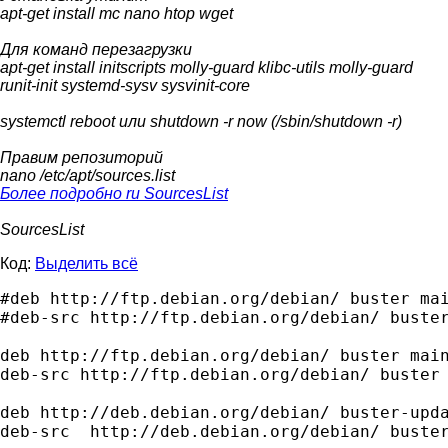
apt-get install mc nano htop wget
Для команд перезагрузки
apt-get install initscripts molly-guard klibc-utils molly-guard
runit-init systemd-sysv sysvinit-core
systemctl reboot или shutdown -r now (/sbin/shutdown -r)
Правим репозиторий
nano /etc/apt/sources.list
Более подробно ru SourcesList
SourcesList
Код:
Выделить всё
#deb http://ftp.debian.org/debian/ buster mai
#deb-src http://ftp.debian.org/debian/ buster
deb http://ftp.debian.org/debian/ buster main
deb-src http://ftp.debian.org/debian/ buster 
deb http://deb.debian.org/debian/ buster-upda
deb-src  http://deb.debian.org/debian/ buster