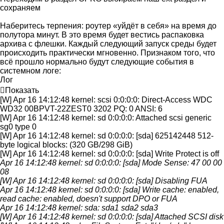
сохраняем
Наберитесь терпения: роутер «уйдёт в себя» на время до
полутора минут. В это время будет вестись распаковка
архива с флешки. Каждый следующий запуск среды будет
происходить практически мгновенно. Признаком того, что
всё прошло нормально будут следующие события в
системном логе:
Лог
Показать
[W] Apr 16 14:12:48 kernel: scsi 0:0:0:0: Direct-Access WDC
WD32 00BPVT-22ZEST0 3202 PQ: 0 ANSI: 6
[W] Apr 16 14:12:48 kernel: sd 0:0:0:0: Attached scsi generic
sg0 type 0
[W] Apr 16 14:12:48 kernel: sd 0:0:0:0: [sda] 625142448 512-
byte logical blocks: (320 GB/298 GiB)
[W] Apr 16 14:12:48 kernel: sd 0:0:0:0: [sda] Write Protect is off
Apr 16 14:12:48 kernel: sd 0:0:0:0: [sda] Mode Sense: 47 00 00
08
[W] Apr 16 14:12:48 kernel: sd 0:0:0:0: [sda] Disabling FUA
Apr 16 14:12:48 kernel: sd 0:0:0:0: [sda] Write cache: enabled,
read cache: enabled, doesn't support DPO or FUA
Apr 16 14:12:48 kernel: sda: sda1 sda2 sda3
[W] Apr 16 14:12:48 kernel: sd 0:0:0:0: [sda] Attached SCSI disk