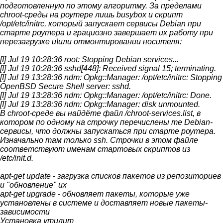
подготовленную по этому алгоритму. За пределами
chroot-среды на роутере лишь busybox и скрипт
/opt/etc/initrc, который запускает сервисы Debian при
старте роутера и грациозно завершает их работу при
перезагрузке и\или отмонтировании носителя:
[I] Jul 19 10:28:36 root: Stopping Debian services...
[I] Jul 19 10:28:36 sshd[448]: Received signal 15; terminating.
[I] Jul 19 13:28:36 ndm: Opkg::Manager: /opt/etc/initrc: Stopping
OpenBSD Secure Shell server: sshd.
[I] Jul 19 13:28:36 ndm: Opkg::Manager: /opt/etc/initrc: Done.
[I] Jul 19 13:28:36 ndm: Opkg::Manager: disk unmounted.
В chroot-среде вы найдёте файл /chroot-services.list, в
котором по одному на строчку перечислены те Debian-
сервисы, что должны запускаться при старте роутера.
Изначально там только ssh. Строчки в этом файле
соответствуют именам стартовых скриптов из
/etc/init.d.
apt-get update - загрузка списков пакетов из репозиториев
и "обновление" их
apt-get upgrade - обновляет пакеты, которые уже
установлены в системе и доставляет новые пакеты-
зависимости
Установка утилит