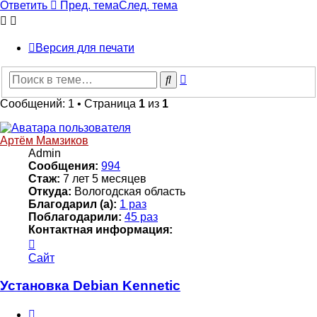
Ответить
Пред. тема
След. тема
Версия для печати
Расширенный
Поиск
поиск
Сообщений: 1 • Страница
1
из
1
Артём Мамзиков
Admin
Сообщения:
994
Стаж:
7 лет 5 месяцев
Откуда:
Вологодская область
Благодарил (а):
1 раз
Поблагодарили:
45 раз
Контактная информация:
Контактная
информация
Сайт
пользователя
Артём
Установка Debian Kennetic
Мамзиков
Цитата