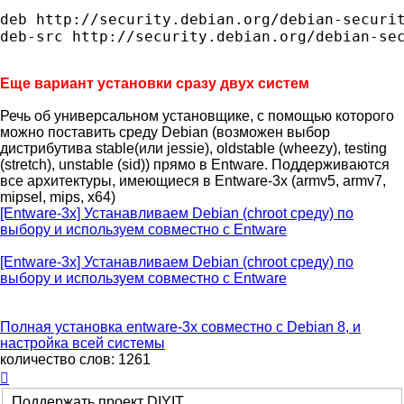
deb http://security.debian.org/debian-securit
deb-src http://security.debian.org/debian-se
Еще вариант установки сразу двух систем
Речь об универсальном установщике, с помощью которого
можно поставить среду Debian (возможен выбор
дистрибутива stable(или jessie), oldstable (wheezy), testing
(stretch), unstable (sid)) прямо в Entware. Поддерживаются
все архитектуры, имеющиеся в Entware-3x (armv5, armv7,
mipsel, mips, x64)
[Entware-3x] Устанавливаем Debian (chroot среду) по
выбору и используем совместно с Entware
[Entware-3x] Устанавливаем Debian (chroot среду) по
выбору и используем совместно с Entware
Полная установка entware-3x совместно с Debian 8, и
настройка всей системы
количество слов: 1261
Вернуться
к
Поддержать проект DIYIT