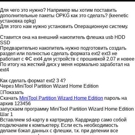
Для чего это нужно? Например мы хотим поставить
дополнительные пакеты OPKG как это сделать? (keenetic
установка opkg)
Для этого нам нужно установить Операционную систему.
Ставится она на внешний накопитель флешка usb HDD
SSD
Предварительно накопитель нужно подготовить создать
раздел или полностью сделать формата ext2 ext3 не
работает с ФС ext4 для устройств с прошивкой 2.07 и новее
По итогу на жесткий диск у меня нормально заработал на
ext4
Как сделать формат ext2 3 4?
Через MiniTool Partition Wizard Home Edition
Показать
Скачать
MiniTool Partition Wizard Home Edition
пароль на
архив 123456
запускаем программу MiniTool Partition Wizard Home Edition
Шаг 1
Вставляем sd-карту в картридер. Кардридер само собой
подключаем к компьютеру. Если есть необходимость
делаем бэкап данных с флешки, т.к. при делении все