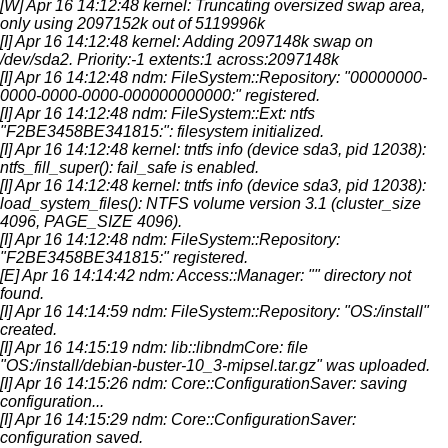
[W] Apr 16 14:12:48 kernel: Truncating oversized swap area,
only using 2097152k out of 5119996k
[I] Apr 16 14:12:48 kernel: Adding 2097148k swap on
/dev/sda2. Priority:-1 extents:1 across:2097148k
[I] Apr 16 14:12:48 ndm: FileSystem::Repository: "00000000-
0000-0000-0000-000000000000:" registered.
[I] Apr 16 14:12:48 ndm: FileSystem::Ext: ntfs
"F2BE3458BE341815:": filesystem initialized.
[I] Apr 16 14:12:48 kernel: tntfs info (device sda3, pid 12038):
ntfs_fill_super(): fail_safe is enabled.
[I] Apr 16 14:12:48 kernel: tntfs info (device sda3, pid 12038):
load_system_files(): NTFS volume version 3.1 (cluster_size
4096, PAGE_SIZE 4096).
[I] Apr 16 14:12:48 ndm: FileSystem::Repository:
"F2BE3458BE341815:" registered.
[E] Apr 16 14:14:42 ndm: Access::Manager: "" directory not
found.
[I] Apr 16 14:14:59 ndm: FileSystem::Repository: "OS:/install"
created.
[I] Apr 16 14:15:19 ndm: lib::libndmCore: file
"OS:/install/debian-buster-10_3-mipsel.tar.gz" was uploaded.
[I] Apr 16 14:15:26 ndm: Core::ConfigurationSaver: saving
configuration...
[I] Apr 16 14:15:29 ndm: Core::ConfigurationSaver:
configuration saved.