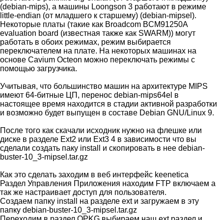
(debian-mips), а машины Loongson 3 работают в режиме
little-endian (от младшего к старшему) (debian-mipsel).
Некоторые платы (такие как Broadcom BCM91250A
evaluation board (известная также как SWARM)) могут
работать в обоих режимах, режим выбирается
переключателем на плате. На некоторых машинах на
основе Cavium Octeon можно переключать режимы с
помощью загрузчика.
Учитывая, что большинство машин на архитектуре MIPS
имеют 64-битные ЦП, перенос debian-mips64el в
настоящее время находится в стадии активной разработки
и возможно будет выпущен в составе Debian GNU/Linux 9.
После того как скачали исходник нужно на флешке или
диске в разделе Ext2 или Ext3 4 в зависимости что вы
сделали создать паку install и скопировать в нее debian-
buster-10_3-mipsel.tar.gz
Как это сделать заходим в веб интерфейс keenetica
Раздел Управления Приложения находим FTP включаем а
так же настраивает доступ для пользователя.
Создаем папку install на разделе ext и загружаем в эту
папку debian-buster-10_3-mipsel.tar.gz
Переходим в раздел OPKG выбираем наш ext раздел и