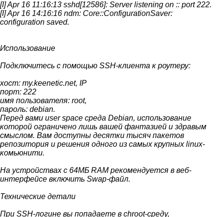
[I] Apr 16 11:16:13 sshd[12586]: Server listening on :: port 222.
[I] Apr 16 14:16:16 ndm: Core::ConfigurationSaver:
configuration saved.
Использование
Подключитесь с помощью SSH-клиента к роутеру:
хост: my.keenetic.net, IP
порт: 222
имя пользователя: root,
пароль: debian.
Перед вами user space среда Debian, использование
которой ограничено лишь вашей фантазией и здравым
смыслом. Вам доступны десятки тысяч пакетов
репозитория и решения одного из самых крупных linux-
комьюнити.
На устройствах с 64МБ RAM рекомендуется в веб-
интерфейсе включить Swap-файл.
Технические детали
При SSH-логине вы попадаете в chroot-среду,