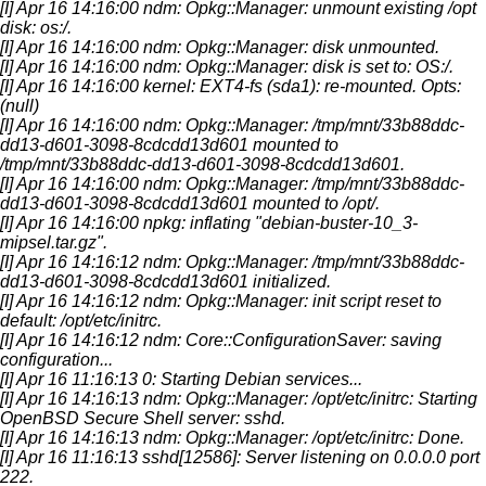
[I] Apr 16 14:16:00 ndm: Opkg::Manager: unmount existing /opt
disk: os:/.
[I] Apr 16 14:16:00 ndm: Opkg::Manager: disk unmounted.
[I] Apr 16 14:16:00 ndm: Opkg::Manager: disk is set to: OS:/.
[I] Apr 16 14:16:00 kernel: EXT4-fs (sda1): re-mounted. Opts:
(null)
[I] Apr 16 14:16:00 ndm: Opkg::Manager: /tmp/mnt/33b88ddc-
dd13-d601-3098-8cdcdd13d601 mounted to
/tmp/mnt/33b88ddc-dd13-d601-3098-8cdcdd13d601.
[I] Apr 16 14:16:00 ndm: Opkg::Manager: /tmp/mnt/33b88ddc-
dd13-d601-3098-8cdcdd13d601 mounted to /opt/.
[I] Apr 16 14:16:00 npkg: inflating "debian-buster-10_3-
mipsel.tar.gz".
[I] Apr 16 14:16:12 ndm: Opkg::Manager: /tmp/mnt/33b88ddc-
dd13-d601-3098-8cdcdd13d601 initialized.
[I] Apr 16 14:16:12 ndm: Opkg::Manager: init script reset to
default: /opt/etc/initrc.
[I] Apr 16 14:16:12 ndm: Core::ConfigurationSaver: saving
configuration...
[I] Apr 16 11:16:13 0: Starting Debian services...
[I] Apr 16 14:16:13 ndm: Opkg::Manager: /opt/etc/initrc: Starting
OpenBSD Secure Shell server: sshd.
[I] Apr 16 14:16:13 ndm: Opkg::Manager: /opt/etc/initrc: Done.
[I] Apr 16 11:16:13 sshd[12586]: Server listening on 0.0.0.0 port
222.