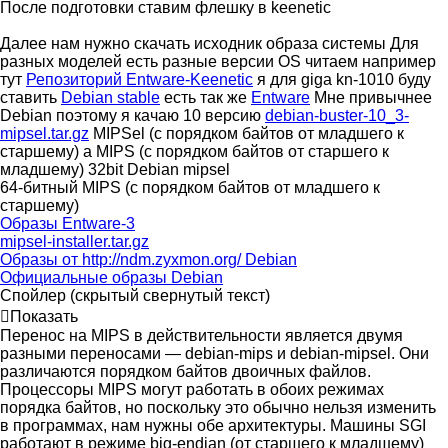
После подготовки ставим флешку в keenetic
Далее нам нужно скачать исходник образа системы Для
разных моделей есть разные версии OS читаем например
тут
Репозиторий Entware-Keenetic
я для giga kn-1010 буду
ставить
Debian stable
есть так же
Entware
Мне привычнее
Debian поэтому я качаю 10 версию
debian-buster-10_3-
mipsel.tar.gz
MIPSel (с порядком байтов от младшего к
старшему) а MIPS (с порядком байтов от старшего к
младшему) 32bit Debian mipsel
64-битный MIPS (с порядком байтов от младшего к
старшему)
Образы Entware-3
mipsel-installer.tar.gz
Образы от http://ndm.zyxmon.org/ Debian
Официальные образы Debian
Спойлер (скрытый свернутый текст)
Показать
Перенос на MIPS в действительности является двумя
разными переносами — debian-mips и debian-mipsel. Они
различаются порядком байтов двоичных файлов.
Процессоры MIPS могут работать в обоих режимах
порядка байтов, но поскольку это обычно нельзя изменить
в программах, нам нужны обе архитектуры. Машины SGI
работают в режиме big-endian (от старшего к младшему)