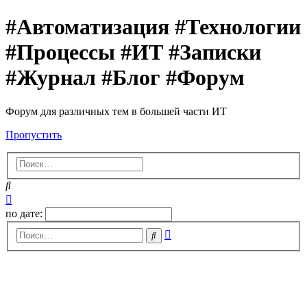
#Автоматизация #Технологии
#Процессы #ИТ #Записки
#Журнал #Блог #Форум
Форум для различных тем в большей части ИТ
Пропустить
Поиск
Расширенный
поиск
по дате:
Расширенный
Поиск
поиск