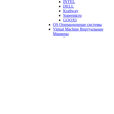
INTEL
DELL
Kraftway
Supermicro
GOOXI
OS Операционные системы
Virtual Machine Виртуальные
Машины
Proxmox
Hyper-V
KVM - Виртуальная
машина
VMware
DNS Service
JMX
Мониторинг Сессий
Пользователей в OS
ВКС видеоконференцсвязь
Zimbra
Коммутаторы Маршрутизаторы
Роутеры
Питание: Измерение
распределение блоки питания;
ИБП
Веб Проверки