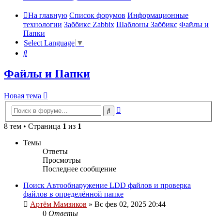
На главную
Список форумов
Информационные
технологии
Заббикс Zabbix
Шаблоны Заббикс
Файлы и
Папки
Select Language
▼
Поиск
Файлы и Папки
Новая тема
Расширенный
Поиск
поиск
8 тем • Страница
1
из
1
Темы
Ответы
Просмотры
Последнее сообщение
Поиск Автообнаружение LDD файлов и проверка
файлов в определённой папке
Артём Мамзиков
»
Вс фев 02, 2025 20:44
0
Ответы