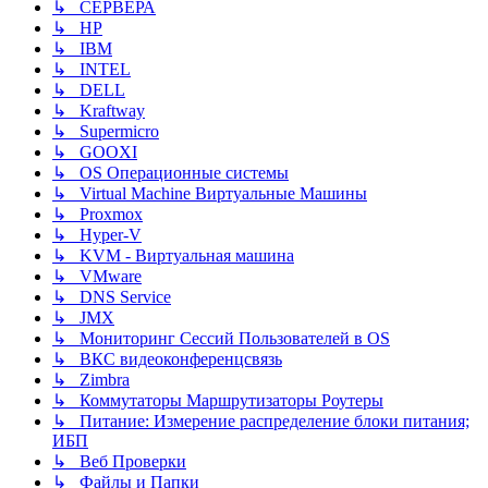
↳ СЕРВЕРА
↳ HP
↳ IBM
↳ INTEL
↳ DELL
↳ Kraftway
↳ Supermicro
↳ GOOXI
↳ OS Операционные системы
↳ Virtual Machine Виртуальные Машины
↳ Proxmox
↳ Hyper-V
↳ KVM - Виртуальная машина
↳ VMware
↳ DNS Service
↳ JMX
↳ Мониторинг Сессий Пользователей в OS
↳ ВКС видеоконференцсвязь
↳ Zimbra
↳ Коммутаторы Маршрутизаторы Роутеры
↳ Питание: Измерение распределение блоки питания;
ИБП
↳ Веб Проверки
↳ Файлы и Папки