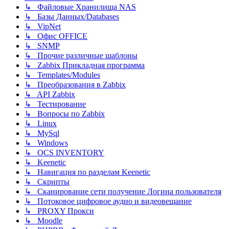
↳ Файловые Хранилища NAS
↳ Базы Данных/Databases
↳ VipNet
↳ Офис OFFICE
↳ SNMP
↳ Прочие различные шаблоны
↳ Zabbix Прикладная программа
↳ Templates/Modules
↳ Преобразования в Zabbix
↳ API Zabbix
↳ Тестирование
↳ Вопросы по Zabbix
↳ Linux
↳ MySql
↳ Windows
↳ OCS INVENTORY
↳ Keenetic
↳ Навигация по разделам Keenetic
↳ Скрипты
↳ Сканирование сети получение Логина пользователя
↳ Потоковое цифровое аудио и видеовещание
↳ PROXY Прокси
↳ Moodle