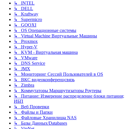
↳ INTEL
↳ DELL
↳ Kraftway
↳ Supermicro
↳ GOOXI
↳ OS Операционные системы
↳ Virtual Machine Виртуальные Машины
↳ Proxmox
↳ Hyper-V
↳ KVM - Виртуальная машина
↳ VMware
↳ DNS Service
↳ JMX
↳ Мониторинг Сессий Пользователей в OS
↳ ВКС видеоконференцсвязь
↳ Zimbra
↳ Коммутаторы Маршрутизаторы Роутеры
↳ Питание: Измерение распределение блоки питания;
ИБП
↳ Веб Проверки
↳ Файлы и Папки
↳ Файловые Хранилища NAS
↳ Базы Данных/Databases
↳ VipNet