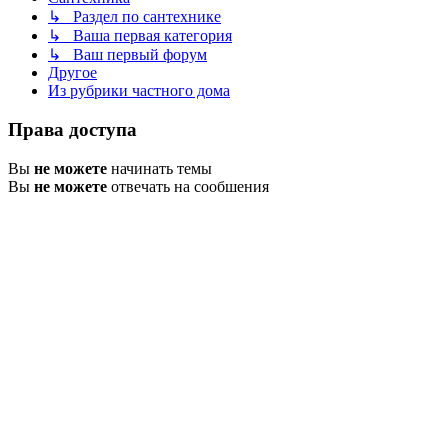
↳ Раздел по сантехнике
↳ Ваша первая категория
↳ Ваш первый форум
Другое
Из рубрики частного дома
Права доступа
Вы
не можете
начинать темы
Вы
не можете
отвечать на сообщения
Вы
не можете
редактировать свои сообщения
Вы
не можете
удалять свои сообщения
Вы
не можете
добавлять вложения
На главную
Список форумов
Часовой пояс:
UTC+03:00
Удалить cookies
Связаться с администрацией
Конфиденциальность
|
Правила