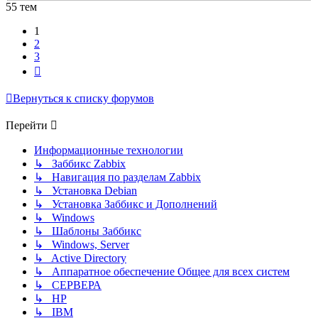
55 тем
1
2
3
След.
Вернуться к списку форумов
Перейти
Информационные технологии
↳ Заббикс Zabbix
↳ Навигация по разделам Zabbix
↳ Установка Debian
↳ Установка Заббикс и Дополнений
↳ Windows
↳ Шаблоны Заббикс
↳ Windows, Server
↳ Active Directory
↳ Аппаратное обеспечение Общее для всех систем
↳ СЕРВЕРА
↳ HP
↳ IBM