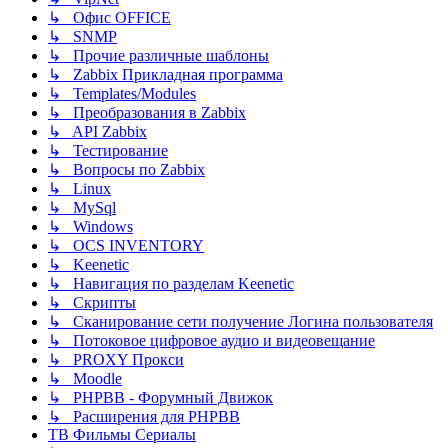
↳ Офис OFFICE
↳ SNMP
↳ Прочие различные шаблоны
↳ Zabbix Прикладная программа
↳ Templates/Modules
↳ Преобразования в Zabbix
↳ API Zabbix
↳ Тестирование
↳ Вопросы по Zabbix
↳ Linux
↳ MySql
↳ Windows
↳ OCS INVENTORY
↳ Keenetic
↳ Навигация по разделам Keenetic
↳ Скрипты
↳ Сканирование сети получение Логина пользователя
↳ Потоковое цифровое аудио и видеовещание
↳ PROXY Прокси
↳ Moodle
↳ PHPBB - Форумный Движок
↳ Расширения для PHPBB
ТВ Фильмы Сериалы