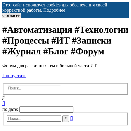
Этот сайт использует cookies для обеспечения своей
корректной работы.
Подробнее
Согласен
#Автоматизация #Технологии
#Процессы #ИТ #Записки
#Журнал #Блог #Форум
Форум для различных тем в большей части ИТ
Пропустить
Поиск
Расширенный
поиск
по дате:
Расширенный
Поиск
поиск