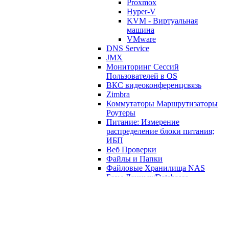
Proxmox
Hyper-V
KVM - Виртуальная
машина
VMware
DNS Service
JMX
Мониторинг Сессий
Пользователей в OS
ВКС видеоконференцсвязь
Zimbra
Коммутаторы Маршрутизаторы
Роутеры
Питание: Измерение
распределение блоки питания;
ИБП
Веб Проверки
Файлы и Папки
Файловые Хранилища NAS
Базы Данных/Databases
VipNet
Офис OFFICE
SNMP
Прочие различные шаблоны
Zabbix Прикладная программа