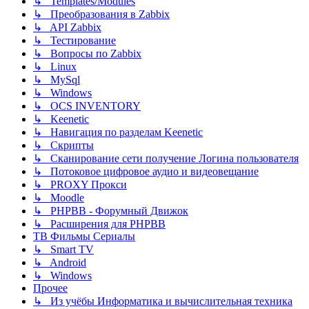
↳ Templates/Modules
↳ Преобразования в Zabbix
↳ API Zabbix
↳ Тестирование
↳ Вопросы по Zabbix
↳ Linux
↳ MySql
↳ Windows
↳ OCS INVENTORY
↳ Keenetic
↳ Навигация по разделам Keenetic
↳ Скрипты
↳ Сканирование сети получение Логина пользователя
↳ Потоковое цифровое аудио и видеовещание
↳ PROXY Прокси
↳ Moodle
↳ PHPBB - Форумный Движок
↳ Расширения для PHPBB
ТВ Фильмы Сериалы
↳ Smart TV
↳ Android
↳ Windows
Прочее
↳ Из учёбы Информатика и вычислительная техника