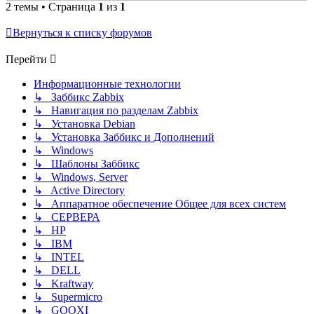
2 темы • Страница
1
из
1
Вернуться к списку форумов
Перейти
Информационные технологии
↳ Заббикс Zabbix
↳ Навигация по разделам Zabbix
↳ Установка Debian
↳ Установка Заббикс и Дополнений
↳ Windows
↳ Шаблоны Заббикс
↳ Windows, Server
↳ Active Directory
↳ Аппаратное обеспечение Общее для всех систем
↳ СЕРВЕРА
↳ HP
↳ IBM
↳ INTEL
↳ DELL
↳ Kraftway
↳ Supermicro
↳ GOOXI