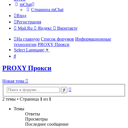
mChat
Страница mChat
Вход
Регистрация
Mail.Ru
Яндекс
Вконтакте
На главную
Список форумов
Информационные
технологии
PROXY Прокси
Select Language
▼
Поиск
PROXY Прокси
Новая тема
Расширенный
Поиск
поиск
2 темы • Страница
1
из
1
Темы
Ответы
Просмотры
Последнее сообщение