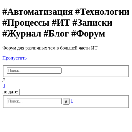
#Автоматизация #Технологии
#Процессы #ИТ #Записки
#Журнал #Блог #Форум
Форум для различных тем в большей части ИТ
Пропустить
Поиск
Расширенный
поиск
по дате:
Расширенный
Поиск
поиск