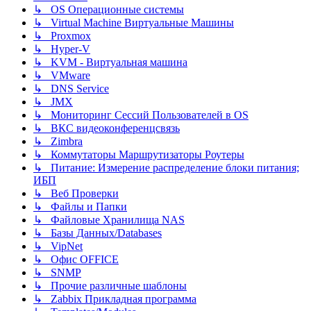
↳ OS Операционные системы
↳ Virtual Machine Виртуальные Машины
↳ Proxmox
↳ Hyper-V
↳ KVM - Виртуальная машина
↳ VMware
↳ DNS Service
↳ JMX
↳ Мониторинг Сессий Пользователей в OS
↳ ВКС видеоконференцсвязь
↳ Zimbra
↳ Коммутаторы Маршрутизаторы Роутеры
↳ Питание: Измерение распределение блоки питания;
ИБП
↳ Веб Проверки
↳ Файлы и Папки
↳ Файловые Хранилища NAS
↳ Базы Данных/Databases
↳ VipNet
↳ Офис OFFICE
↳ SNMP
↳ Прочие различные шаблоны
↳ Zabbix Прикладная программа