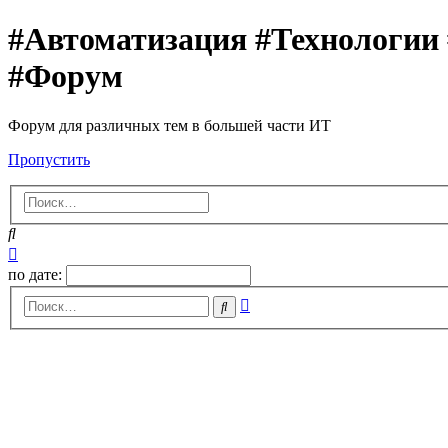
#Автоматизация #Технологии
#Форум
Форум для различных тем в большей части ИТ
Пропустить
Поиск
Расширенный
поиск
по дате:
Расширенный
Поиск
поиск