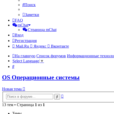
Поиск
Заметки
FAQ
mChat
Страница mChat
Вход
Регистрация
Mail.Ru
Яндекс
Вконтакте
На главную
Список форумов
Информационные техноло
Select Language
▼
Поиск
OS Операционные системы
Новая тема
Расширенный
Поиск
поиск
13 тем • Страница
1
из
1
Темы