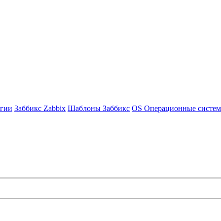
гии
Заббикс Zabbix
Шаблоны Заббикс
OS Операционные систе