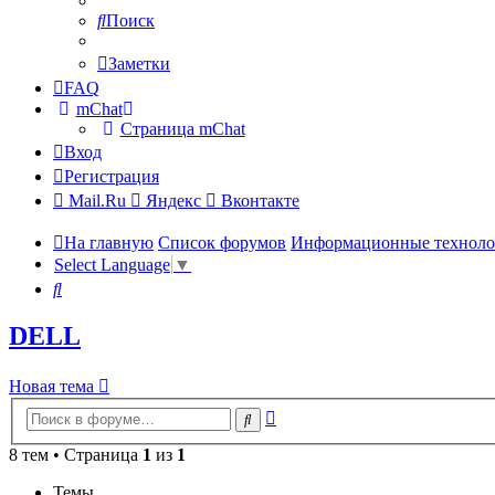
Поиск
Заметки
FAQ
mChat
Страница mChat
Вход
Регистрация
Mail.Ru
Яндекс
Вконтакте
На главную
Список форумов
Информационные техноло
Select Language
▼
Поиск
DELL
Новая тема
Расширенный
Поиск
поиск
8 тем • Страница
1
из
1
Темы