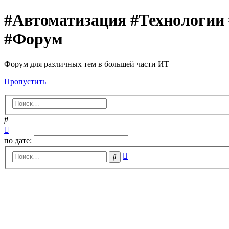
#Автоматизация #Технологии
#Форум
Форум для различных тем в большей части ИТ
Пропустить
Поиск
Расширенный
поиск
по дате:
Расширенный
Поиск
поиск