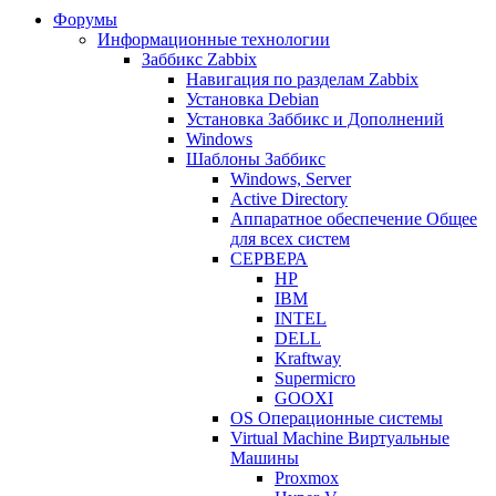
Форумы
Информационные технологии
Заббикс Zabbix
Навигация по разделам Zabbix
Установка Debian
Установка Заббикс и Дополнений
Windows
Шаблоны Заббикс
Windows, Server
Active Directory
Аппаратное обеспечение Общее
для всех систем
СЕРВЕРА
HP
IBM
INTEL
DELL
Kraftway
Supermicro
GOOXI
OS Операционные системы
Virtual Machine Виртуальные
Машины
Proxmox