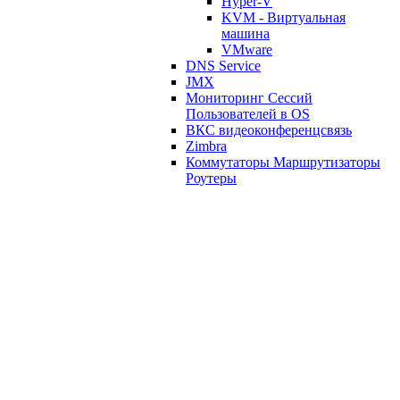
Hyper-V
KVM - Виртуальная
машина
VMware
DNS Service
JMX
Мониторинг Сессий
Пользователей в OS
ВКС видеоконференцсвязь
Zimbra
Коммутаторы Маршрутизаторы
Роутеры
Питание: Измерение
распределение блоки питания;
ИБП
Веб Проверки
Файлы и Папки
Файловые Хранилища NAS
Базы Данных/Databases
VipNet
Офис OFFICE
SNMP
Прочие различные шаблоны
Zabbix Прикладная программа
Templates/Modules