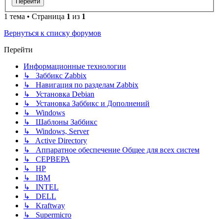
1 тема • Страница
1
из
1
Вернуться к списку форумов
Перейти
Информационные технологии
↳ Заббикс Zabbix
↳ Навигация по разделам Zabbix
↳ Установка Debian
↳ Установка Заббикс и Дополнений
↳ Windows
↳ Шаблоны Заббикс
↳ Windows, Server
↳ Active Directory
↳ Аппаратное обеспечение Общее для всех систем
↳ СЕРВЕРА
↳ HP
↳ IBM
↳ INTEL
↳ DELL
↳ Kraftway
↳ Supermicro