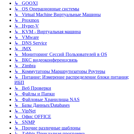
↳ GOOXI
↳ OS Операционные системы
↳ Virtual Machine Виртуальные Машины
↳ Proxmox
↳ Hyper-V
↳ KVM - Виртуальная машина
↳ VMware
↳ DNS Service
↳ JMX
↳ Мониторинг Сессий Пользователей в OS
↳ ВКС видеоконференцсвязь
↳ Zimbra
↳ Коммутаторы Маршрутизаторы Роутеры
↳ Питание: Измерение распределение блоки питания;
ИБП
↳ Веб Проверки
↳ Файлы и Папки
↳ Файловые Хранилища NAS
↳ Базы Данных/Databases
↳ VipNet
↳ Офис OFFICE
↳ SNMP
↳ Прочие различные шаблоны
↳ Zabbix Прикладная программа