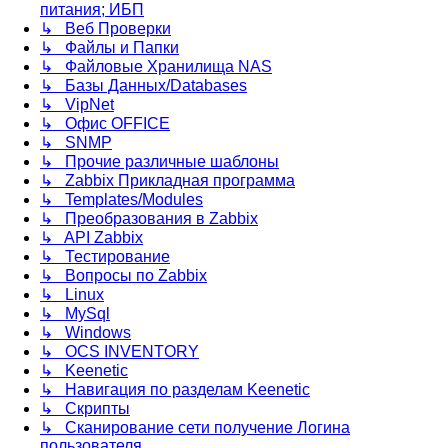
питания; ИБП
↳ Веб Проверки
↳ Файлы и Папки
↳ Файловые Хранилища NAS
↳ Базы Данных/Databases
↳ VipNet
↳ Офис OFFICE
↳ SNMP
↳ Прочие различные шаблоны
↳ Zabbix Прикладная программа
↳ Templates/Modules
↳ Преобразования в Zabbix
↳ API Zabbix
↳ Тестирование
↳ Вопросы по Zabbix
↳ Linux
↳ MySql
↳ Windows
↳ OCS INVENTORY
↳ Keenetic
↳ Навигация по разделам Keenetic
↳ Скрипты
↳ Сканирование сети получение Логина
пользователя