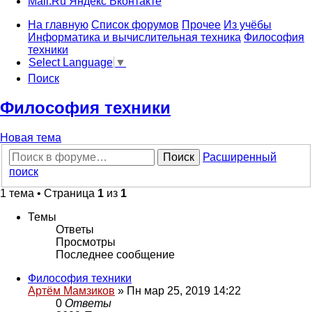
Mail.Ru
Яндекс
Вконтакте
На главную
Список форумов
Прочее
Из учёбы
Информатика и вычислительная техника
Философия
техники
Select Language
▼
Поиск
Философия техники
Новая тема
Поиск
Расширенный
поиск
1 тема • Страница
1
из
1
Темы
Ответы
Просмотры
Последнее сообщение
Философия техники
Артём Мамзиков
»
Пн мар 25, 2019 14:22
0
Ответы