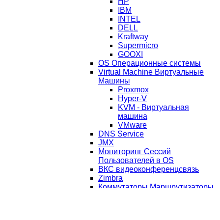
HP
IBM
INTEL
DELL
Kraftway
Supermicro
GOOXI
OS Операционные системы
Virtual Machine Виртуальные
Машины
Proxmox
Hyper-V
KVM - Виртуальная
машина
VMware
DNS Service
JMX
Мониторинг Сессий
Пользователей в OS
ВКС видеоконференцсвязь
Zimbra
Коммутаторы Маршрутизаторы
Роутеры
Питание: Измерение
распределение блоки питания;