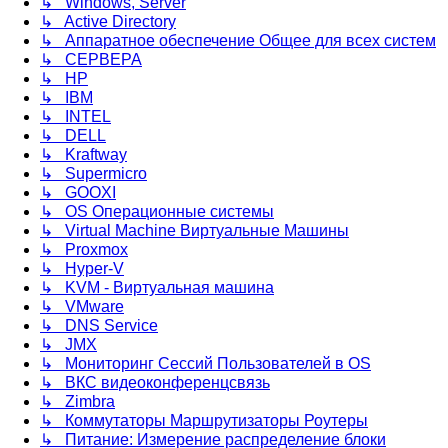
↳ Windows, Server
↳ Active Directory
↳ Аппаратное обеспечение Общее для всех систем
↳ СЕРВЕРА
↳ HP
↳ IBM
↳ INTEL
↳ DELL
↳ Kraftway
↳ Supermicro
↳ GOOXI
↳ OS Операционные системы
↳ Virtual Machine Виртуальные Машины
↳ Proxmox
↳ Hyper-V
↳ KVM - Виртуальная машина
↳ VMware
↳ DNS Service
↳ JMX
↳ Мониторинг Сессий Пользователей в OS
↳ ВКС видеоконференцсвязь
↳ Zimbra
↳ Коммутаторы Маршрутизаторы Роутеры
↳ Питание: Измерение распределение блоки