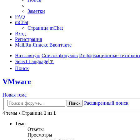
Заметки
FAQ
mChat
Страница mChat
Вход
Регистрация
Mail.Ru
Яндекс
Вконтакте
На главную
Список форумов
Информационные технолог
Select Language
▼
Поиск
VMware
Новая тема
Расширенный поиск
Поиск
4 темы • Страница
1
из
1
Темы
Ответы
Просмотры