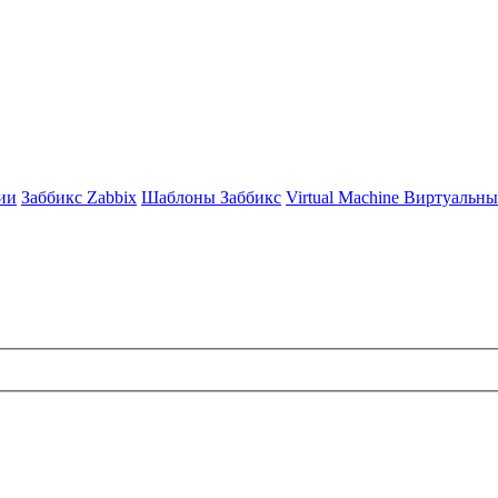
ии
Заббикс Zabbix
Шаблоны Заббикс
Virtual Machine Виртуаль