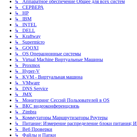
↳ Аппаратное обеспечение Общее для всех систем
↳ СЕРВЕРА
↳ HP
↳ IBM
↳ INTEL
↳ DELL
↳ Kraftway
↳ Supermicro
↳ GOOXI
↳ OS Операционные системы
↳ Virtual Machine Виртуальные Машины
↳ Proxmox
↳ Hyper-V
↳ KVM - Виртуальная машина
↳ VMware
↳ DNS Service
↳ JMX
↳ Мониторинг Сессий Пользователей в OS
↳ ВКС видеоконференцсвязь
↳ Zimbra
↳ Коммутаторы Маршрутизаторы Роутеры
↳ Питание: Измерение распределение блоки питания; 
↳ Веб Проверки
↳ Файлы и Папки