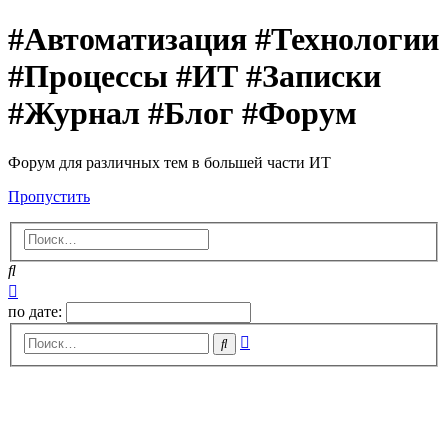
#Автоматизация #Технологии
#Процессы #ИТ #Записки
#Журнал #Блог #Форум
Форум для различных тем в большей части ИТ
Пропустить
Поиск
Расширенный
поиск
по дате:
Расширенный
Поиск
поиск