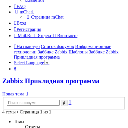
Заметки
FAQ
mChat
Страница mChat
Вход
Регистрация
Mail.Ru
Яндекс
Вконтакте
На главную
Список форумов
Информационные
технологии
Заббикс Zabbix
Шаблоны Заббикс
Zabbix
Прикладная программа
Select Language
▼
Поиск
Zabbix Прикладная программа
Новая тема
Расширенный
Поиск
поиск
4 темы • Страница
1
из
1
Темы
Ответы