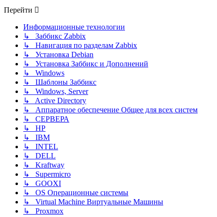
Перейти
Информационные технологии
↳ Заббикс Zabbix
↳ Навигация по разделам Zabbix
↳ Установка Debian
↳ Установка Заббикс и Дополнений
↳ Windows
↳ Шаблоны Заббикс
↳ Windows, Server
↳ Active Directory
↳ Аппаратное обеспечение Общее для всех систем
↳ СЕРВЕРА
↳ HP
↳ IBM
↳ INTEL
↳ DELL
↳ Kraftway
↳ Supermicro
↳ GOOXI
↳ OS Операционные системы
↳ Virtual Machine Виртуальные Машины
↳ Proxmox