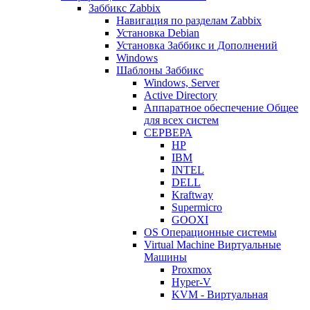
Заббикс Zabbix
Навигация по разделам Zabbix
Установка Debian
Установка Заббикс и Дополнений
Windows
Шаблоны Заббикс
Windows, Server
Active Directory
Аппаратное обеспечение Общее
для всех систем
СЕРВЕРА
HP
IBM
INTEL
DELL
Kraftway
Supermicro
GOOXI
OS Операционные системы
Virtual Machine Виртуальные
Машины
Proxmox
Hyper-V
KVM - Виртуальная
машина