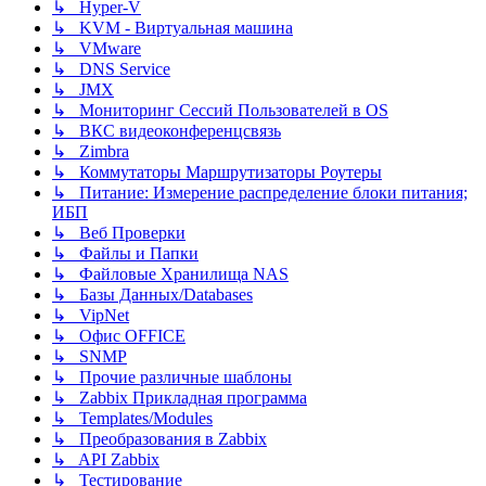
↳ Hyper-V
↳ KVM - Виртуальная машина
↳ VMware
↳ DNS Service
↳ JMX
↳ Мониторинг Сессий Пользователей в OS
↳ ВКС видеоконференцсвязь
↳ Zimbra
↳ Коммутаторы Маршрутизаторы Роутеры
↳ Питание: Измерение распределение блоки питания;
ИБП
↳ Веб Проверки
↳ Файлы и Папки
↳ Файловые Хранилища NAS
↳ Базы Данных/Databases
↳ VipNet
↳ Офис OFFICE
↳ SNMP
↳ Прочие различные шаблоны
↳ Zabbix Прикладная программа
↳ Templates/Modules
↳ Преобразования в Zabbix
↳ API Zabbix
↳ Тестирование