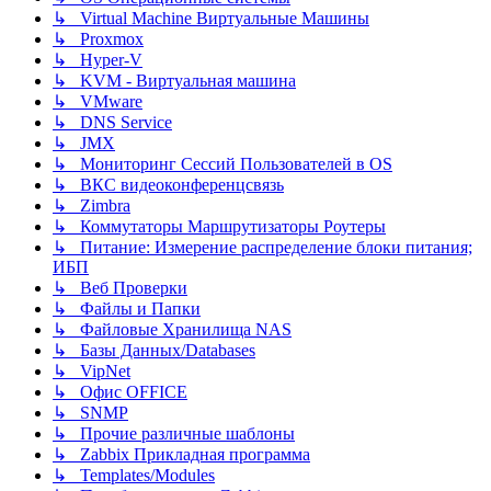
↳ Virtual Machine Виртуальные Машины
↳ Proxmox
↳ Hyper-V
↳ KVM - Виртуальная машина
↳ VMware
↳ DNS Service
↳ JMX
↳ Мониторинг Сессий Пользователей в OS
↳ ВКС видеоконференцсвязь
↳ Zimbra
↳ Коммутаторы Маршрутизаторы Роутеры
↳ Питание: Измерение распределение блоки питания;
ИБП
↳ Веб Проверки
↳ Файлы и Папки
↳ Файловые Хранилища NAS
↳ Базы Данных/Databases
↳ VipNet
↳ Офис OFFICE
↳ SNMP
↳ Прочие различные шаблоны
↳ Zabbix Прикладная программа
↳ Templates/Modules