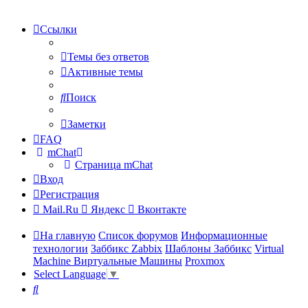
Ссылки
Темы без ответов
Активные темы
Поиск
Заметки
FAQ
mChat
Страница mChat
Вход
Регистрация
Mail.Ru
Яндекс
Вконтакте
На главную
Список форумов
Информационные
технологии
Заббикс Zabbix
Шаблоны Заббикс
Virtual
Machine Виртуальные Машины
Proxmox
Select Language
▼
Поиск