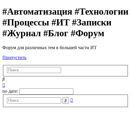
#Автоматизация #Технологии
#Процессы #ИТ #Записки
#Журнал #Блог #Форум
Форум для различных тем в большей части ИТ
Пропустить
Поиск
Расширенный
поиск
по дате:
Расширенный
Поиск
поиск