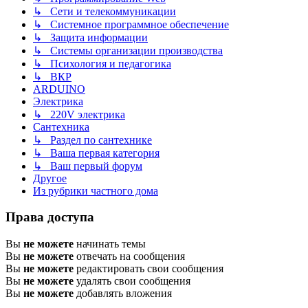
↳ Сети и телекоммуникации
↳ Системное программное обеспечение
↳ Защита информации
↳ Системы организации производства
↳ Психология и педагогика
↳ ВКР
ARDUINO
Электрика
↳ 220V электрика
Сантехника
↳ Раздел по сантехнике
↳ Ваша первая категория
↳ Ваш первый форум
Другое
Из рубрики частного дома
Права доступа
Вы
не можете
начинать темы
Вы
не можете
отвечать на сообщения
Вы
не можете
редактировать свои сообщения
Вы
не можете
удалять свои сообщения
Вы
не можете
добавлять вложения