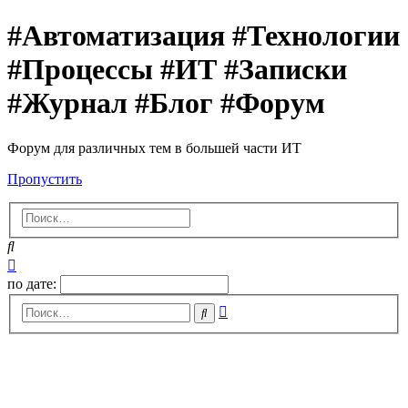
#Автоматизация #Технологии
#Процессы #ИТ #Записки
#Журнал #Блог #Форум
Форум для различных тем в большей части ИТ
Пропустить
Поиск
Расширенный
поиск
по дате:
Расширенный
Поиск
поиск