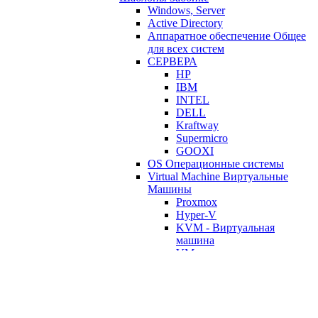
Windows, Server
Active Directory
Аппаратное обеспечение Общее
для всех систем
СЕРВЕРА
HP
IBM
INTEL
DELL
Kraftway
Supermicro
GOOXI
OS Операционные системы
Virtual Machine Виртуальные
Машины
Proxmox
Hyper-V
KVM - Виртуальная
машина
VMware
DNS Service
JMX
Мониторинг Сессий
Пользователей в OS
ВКС видеоконференцсвязь