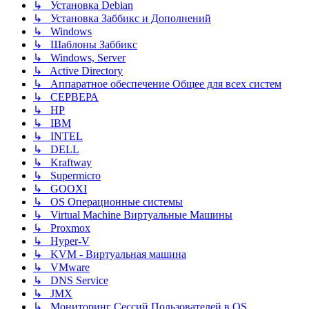
↳ Установка Debian
↳ Установка Заббикс и Дополнений
↳ Windows
↳ Шаблоны Заббикс
↳ Windows, Server
↳ Active Directory
↳ Аппаратное обеспечение Общее для всех систем
↳ СЕРВЕРА
↳ HP
↳ IBM
↳ INTEL
↳ DELL
↳ Kraftway
↳ Supermicro
↳ GOOXI
↳ OS Операционные системы
↳ Virtual Machine Виртуальные Машины
↳ Proxmox
↳ Hyper-V
↳ KVM - Виртуальная машина
↳ VMware
↳ DNS Service
↳ JMX
↳ Мониторинг Сессий Пользователей в OS