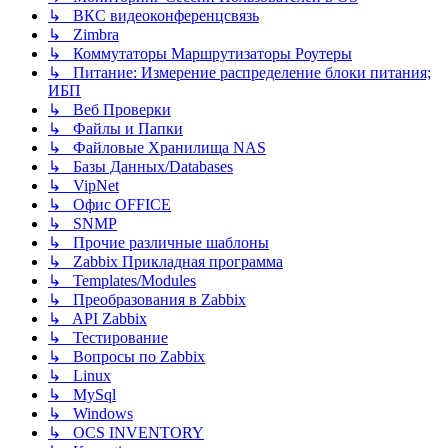
↳ ВКС видеоконференцсвязь
↳ Zimbra
↳ Коммутаторы Маршрутизаторы Роутеры
↳ Питание: Измерение распределение блоки питания;
ИБП
↳ Веб Проверки
↳ Файлы и Папки
↳ Файловые Хранилища NAS
↳ Базы Данных/Databases
↳ VipNet
↳ Офис OFFICE
↳ SNMP
↳ Прочие различные шаблоны
↳ Zabbix Прикладная программа
↳ Templates/Modules
↳ Преобразования в Zabbix
↳ API Zabbix
↳ Тестирование
↳ Вопросы по Zabbix
↳ Linux
↳ MySql
↳ Windows
↳ OCS INVENTORY